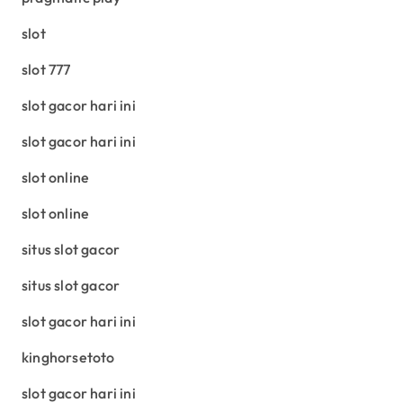
slot
slot 777
slot gacor hari ini
slot gacor hari ini
slot online
slot online
situs slot gacor
situs slot gacor
slot gacor hari ini
kinghorsetoto
slot gacor hari ini