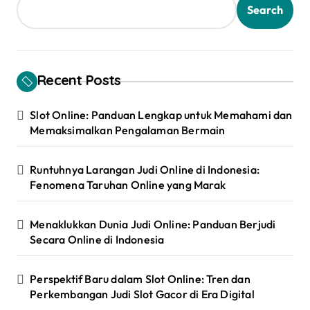
Search
Recent Posts
Slot Online: Panduan Lengkap untuk Memahami dan
Memaksimalkan Pengalaman Bermain
Runtuhnya Larangan Judi Online di Indonesia:
Fenomena Taruhan Online yang Marak
Menaklukkan Dunia Judi Online: Panduan Berjudi
Secara Online di Indonesia
Perspektif Baru dalam Slot Online: Tren dan
Perkembangan Judi Slot Gacor di Era Digital