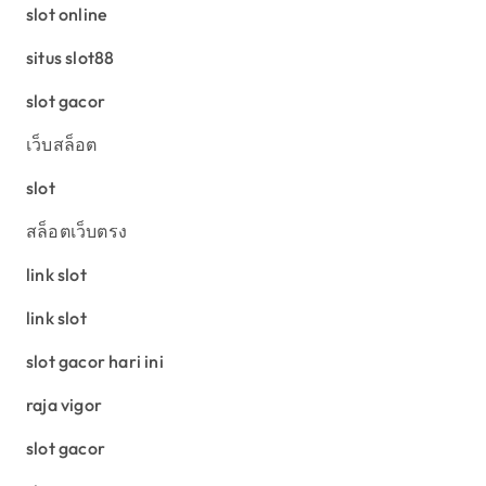
slot online
situs slot88
slot gacor
เว็บสล็อต
slot
สล็อตเว็บตรง
link slot
link slot
slot gacor hari ini
raja vigor
slot gacor