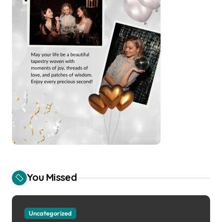
You Missed
Uncategorized