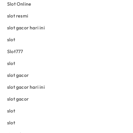
Slot Online
slot resmi
slot gacor hari ini
slot
Slot777
slot
slot gacor
slot gacor hari ini
slot gacor
slot
slot