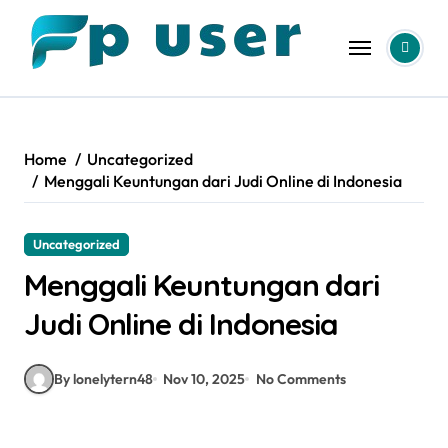
Skip
to
content
Home
Uncategorized
Menggali Keuntungan dari Judi Online di Indonesia
Uncategorized
Menggali Keuntungan dari
Judi Online di Indonesia
By lonelytern48
Nov 10, 2025
No Comments