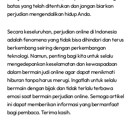
batas yang telah ditentukan dan jangan biarkan
perjudian mengendalikan hidup Anda.
Secara keseluruhan, perjudian online di Indonesia
adalah fenomena yang tidak bisa dihindari dan terus
berkembang seiring dengan perkembangan
teknologi. Namun, penting bagi kita untuk selalu
mengedepankan keselamatan dan kewaspadaan
dalam bermain judi online agar dapat menikmati
hiburan tanpa harus merugi. Ingatlah untuk selalu
bermain dengan bijak dan tidak terlalu terbawa
emosi saat bermain perjudian online. Semoga artikel
ini dapat memberikan informasi yang bermanfaat
bagi pembaca. Terima kasih.