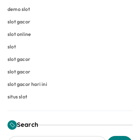
demo slot
slot gacor
slot online
slot
slot gacor
slot gacor
slot gacor hari ini
situs slot
Search