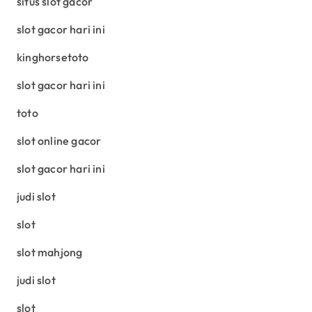
situs slot gacor
slot gacor hari ini
kinghorsetoto
slot gacor hari ini
toto
slot online gacor
slot gacor hari ini
judi slot
slot
slot mahjong
judi slot
slot