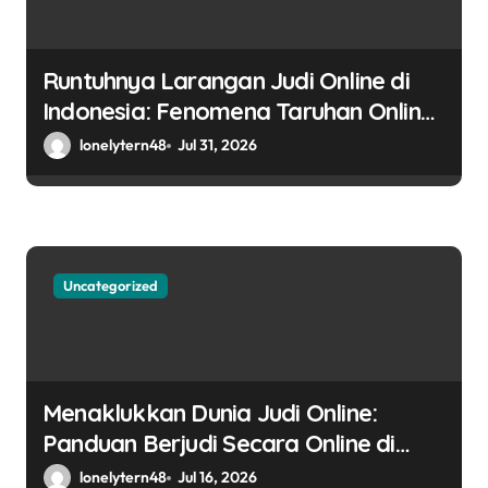
Runtuhnya Larangan Judi Online di
Indonesia: Fenomena Taruhan Online
yang Marak
lonelytern48
Jul 31, 2026
Uncategorized
Menaklukkan Dunia Judi Online:
Panduan Berjudi Secara Online di
Indonesia
lonelytern48
Jul 16, 2026