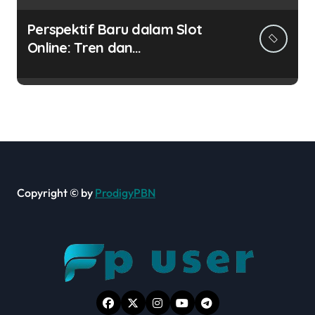
Perspektif Baru dalam Slot
Online: Tren dan
Perkembangan Judi Slot Gacor
di Era Digital
Copyright © by
ProdigyPBN