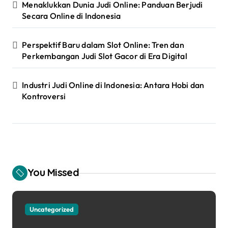
Menaklukkan Dunia Judi Online: Panduan Berjudi
Secara Online di Indonesia
Perspektif Baru dalam Slot Online: Tren dan
Perkembangan Judi Slot Gacor di Era Digital
Industri Judi Online di Indonesia: Antara Hobi dan
Kontroversi
You Missed
Uncategorized