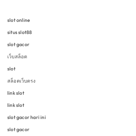
slot online
situs slot88
slot gacor
เว็บสล็อต
slot
สล็อตเว็บตรง
link slot
link slot
slot gacor hari ini
slot gacor