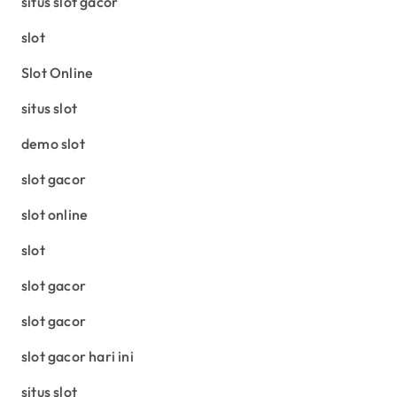
situs slot gacor
slot
Slot Online
situs slot
demo slot
slot gacor
slot online
slot
slot gacor
slot gacor
slot gacor hari ini
situs slot