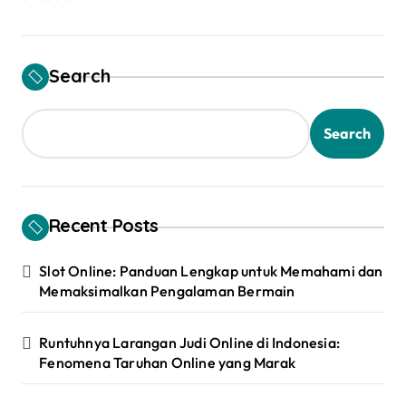
Search
Search
Recent Posts
Slot Online: Panduan Lengkap untuk Memahami dan
Memaksimalkan Pengalaman Bermain
Runtuhnya Larangan Judi Online di Indonesia:
Fenomena Taruhan Online yang Marak