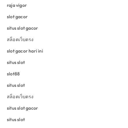
raja vigor
slot gacor
situs slot gacor
สล็อตเว็บตรง
slot gacor hari ini
situs slot
slot88
situs slot
สล็อตเว็บตรง
situs slot gacor
situs slot