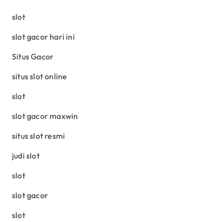
slot
slot gacor hari ini
Situs Gacor
situs slot online
slot
slot gacor maxwin
situs slot resmi
judi slot
slot
slot gacor
slot