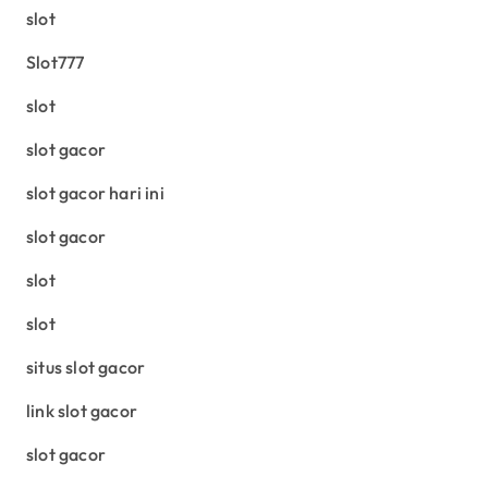
slot
Slot777
slot
slot gacor
slot gacor hari ini
slot gacor
slot
slot
situs slot gacor
link slot gacor
slot gacor