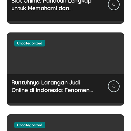
Slot Online: Panduan Lengkap
untuk Memahami dan
Memaksimalkan Pengalaman
Bermain
Uncategorized
Runtuhnya Larangan Judi
Online di Indonesia: Fenomena
Taruhan Online yang Marak
Uncategorized