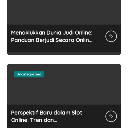
Menaklukkan Dunia Judi Online:
Panduan Berjudi Secara Online
di Indonesia
Uncategorized
Perspektif Baru dalam Slot
Online: Tren dan
Perkembangan Judi Slot Gacor