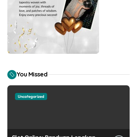
You Missed
Uncategorized